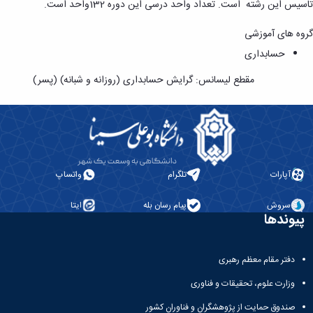
و
معاونت
تاسیس این رشته است. تعداد واحد درسی این دوره 132واحد است.
آزمایشگاه
آموزشی
ها
گروه های آموزشی
حسابداری
مقطع لیسانس: گرایش حسابداری (روزانه و شبانه) (پسر)
آپارات
تلگرام
واتساپ
سروش
پیام رسان بله
ایتا
پیوندها
دفتر مقام معظم رهبری
وزارت علوم، تحقیقات و فناوری
صندوق حمایت از پژوهشگران و فناوران کشور