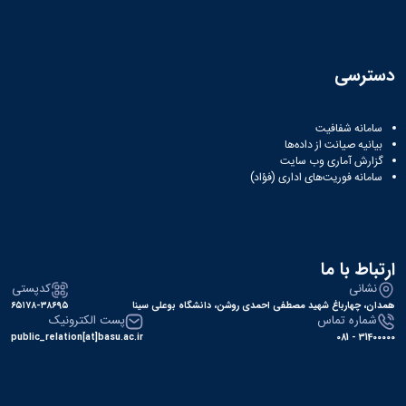
دسترسی
سامانه شفافیت
بیانیه صیانت از داده‌ها
گزارش آماری وب‌ سایت
سامانه فوریت‌های اداری (فؤاد)
ارتباط با ما
نشانی
کدپستی
همدان، چهارباغ شهید مصطفی احمدی روشن، دانشگاه بوعلی سینا
۶۵۱۷۸-۳۸۶۹۵
شماره تماس
پست الکترونیک
public_relation[at]basu.ac.ir
31400000 - 081