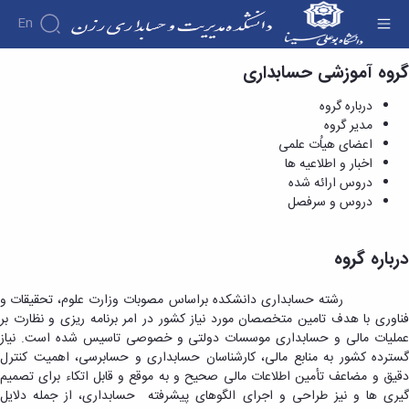
En
گروه آموزشی حسابداری
درباره گروه - دانشکده مدیریت و حسابداری رزن
دانشکده
درباره گروه
درباره
آموزش
مدیر گروه
آموزش
دانشکده
پژوهش
اعضای هیاُت علمی
پژوهش
تقویم
تاریخچه
فوق
اخبار و اطلاعیه ها
اولویت
برنامه
ریاست
آموزشی
دروس ارائه شده
افراد
های
دروس
دانشکده
اساتید
گروه
دروس و سرفصل
پژوهشی
ارائه
رؤسای
انجمن
اساتید
های
فرم
شده
پیشین
های
آموزشی
دانشکده
های
دوره
آلبوم
علمی
گروه
اساتید
درباره گروه
کارشناسی
پژوهشی
عکس
-
های
بازنشسته
فرم
نشریات
معرفی
دانشجویی
آموزشی
کارکنان
ها
نشریات
رشته حسابداری دانشکده براساس مصوبات وزارت علوم، تحقیقات و
شهر
تشکل
گروه
و
دانشجویی
فناوری با هدف تامین متخصصان مورد نیاز کشور در امر برنامه ریزی و نظارت بر
رزن
های
آموزشی
سایر
آئین
عملیات مالی و حسابداری موسسات دولتی و خصوصی تاسیس شده است. نیاز
اطلاعات
دانشجویی
مدیریت
کتابخانه
نامه
گسترده کشور به منابع مالی، کارشناسان حسابداری و حسابرسی، اهمیت کنترل
تماس
گروه
کارگاه
ها
دقیق و مضاعف تأمین اطلاعات مالی صحیح و به موقع و قابل اتکاء برای تصمیم
سازمان
آموزشی
ها
دانشکده
گیری ها و نیز طراحی و اجرای الگوهای پیشرفته حسابداری، از جمله دلایل
حسابداری