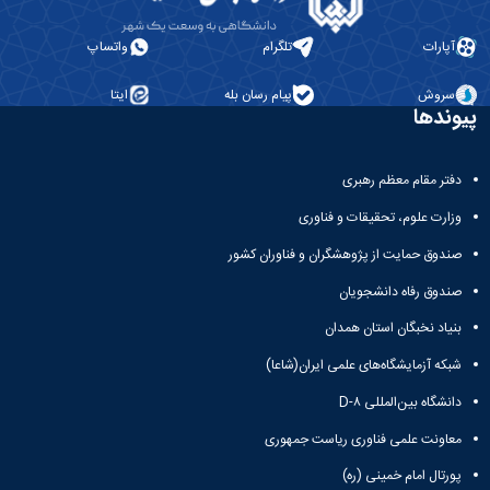
و
معاونت
آزمایشگاه
آموزشی
ها
آپارات
تلگرام
واتساپ
سروش
پیام رسان بله
ایتا
پیوندها
دفتر مقام معظم رهبری
وزارت علوم، تحقیقات و فناوری
صندوق حمایت از پژوهشگران و فناوران کشور
صندوق رفاه دانشجویان
بنیاد نخبگان استان همدان
شبکه آزمایشگاه‌های علمی ایران(شاعا)
دانشگاه بین‌المللی D-۸
معاونت علمی فناوری ریاست جمهوری
پورتال امام خمینی (ره)