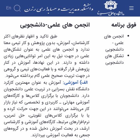
En
فوق برنامه
انجمن های علمی-دانشجویی
انجمن های علمی - دانشجویی - دانشکده مدیریت
و حسابداری رزن
دانشکده
انجمن های
طبق تاکید و اظهار نظرهای اکثر
درباره
آموزش
علمی -
کارشناسان، آموزش، بدون پژوهش و کار تیمی معنا
آموزش
دانشکده
پژوهش
دانشجویی
ندارد و انجمن های علمی به عنوان تشکل‌های
پژوهش
تقویم
تاریخچه
فوق
تشکل های
علمی در جهت نیل به این امر توانایی‌هایی زیادی
اولویت
برنامه
ریاست
آموزشی
دانشجویی
داشته و دارند. در این نهادها، آموزش در کنار
افراد
های
دروس
دانشکده
اساتید
گروه
پژوهش قرار گرفته و با فعالیت‌های تیمی و گروهی
پژوهشی
ارائه
رؤسای
انجمن
اساتید
های
در جهت تربیت صحیح علمی گام برداشته می‌شود.
فرم
شده
پیشین
های
آموزشی
دانشکده
الف) آموزشی:
آموزش به عنوان مهمترین کارکرد
های
دوره
آلبوم
علمی
گروه
اساتید
کارشناسی
دانشگاه نقش بسزایی در تربیت علمی دانشجویان
پژوهشی
عکس
-
های
بازنشسته
فرم
نشریات
دارد. دانشجویان با برگزاری کلاس‌ها و کارگاه‌های
معرفی
دانشجویی
آموزشی
کارکنان
ها
نشریات
آموزشی مهارتی ـ کاربردی و تخصصی که نیاز بازار
شهر
تشکل
گروه
و
دانشجویی
کار می‌باشد می‌توانند در این جهت حرکت کرده و
رزن
های
آموزشی
سایر
آئین
یا با برگزاری کلاس‌های تقویتی، حل تمرین،
اطلاعات
دانشجویی
مدیریت
کتابخانه
نامه
نرم‌افزارهای مرتبط، کارگاه‌های آموزشی و کارشناسی
تماس
گروه
کارگاه
ها
ارشد، در بحث آموزش دخیل شده و در گروه‌های
سازمان
آموزشی
ها
دانشکده
جمعی به فعالیت‌ آموزشی بپردازند.
حسابداری