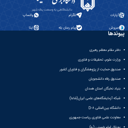
آپارات
تلگرام
واتساپ
سروش
پیام رسان بله
ایتا
پیوندها
دفتر مقام معظم رهبری
وزارت علوم، تحقیقات و فناوری
صندوق حمایت از پژوهشگران و فناوران کشور
صندوق رفاه دانشجویان
بنیاد نخبگان استان همدان
شبکه آزمایشگاه‌های علمی ایران(شاعا)
دانشگاه بین‌المللی D-۸
معاونت علمی فناوری ریاست جمهوری
پورتال امام خمینی (ره)