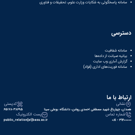
سامانه پاسخگوئی به شکایات وزارت علوم، تحقیقات و فناوری
دسترسی
سامانه شفافیت
بیانیه صیانت از داده‌ها
گزارش آماری وب‌ سایت
سامانه فوریت‌های اداری (فؤاد)
ارتباط با ما
نشانی
کدپستی
همدان، چهارباغ شهید مصطفی احمدی روشن، دانشگاه بوعلی سینا
۶۵۱۷۸-۳۸۶۹۵
شماره تماس
پست الکترونیک
public_relation[at]basu.ac.ir
31400000 - 081