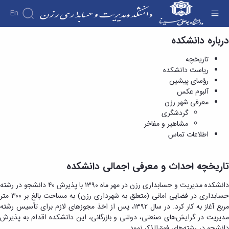
En
درباره دانشکده
تاریخچه - دانشکده مدیریت و حسابداری رزن
دانشکده
تاریخچه
درباره
آموزش
ریاست دانشکده
آموزش
دانشکده
پژوهش
رؤسای پیشین
پژوهش
تقویم
تاریخچه
فوق
آلبوم عکس
اولویت
برنامه
ریاست
آموزشی
معرفی شهر رزن
افراد
های
دروس
دانشکده
اساتید
گروه
گردشگری
پژوهشی
ارائه
رؤسای
انجمن
اساتید
های
مشاهیر و مفاخر
فرم
شده
پیشین
های
آموزشی
دانشکده
اطلاعات تماس
های
دوره
آلبوم
علمی
گروه
اساتید
کارشناسی
پژوهشی
عکس
-
های
بازنشسته
فرم
نشریات
معرفی
دانشجویی
آموزشی
تاریخچه احداث و معرفی اجمالی دانشکده
کارکنان
ها
نشریات
شهر
تشکل
گروه
و
دانشجویی
رزن
های
آموزشی
دانشکده مدیریت و حسابداری رزن در مهر ماه ۱۳۹۰ با پذیرش ۴۰ دانشجو در رشته
سایر
آئین
اطلاعات
دانشجویی
مدیریت
حسابداری در فضایی امانی (متعلق به شهرداری رزن) به مساحت بالغ بر ۳۰۰ متر
کتابخانه
نامه
تماس
گروه
مربع آغاز به کار کرد. در سال ۱۳۹۲، پس از اخذ مجوزهای لازم برای تأسیس رشته
کارگاه
ها
سازمان
آموزشی
مدیریت در گرایش‌های صنعتی، دولتی و بازرگانی، این دانشکده اقدام به پذیرش
ها
دانشکده
حسابداری
دانشجو در رشته‌های فوق‌الذکر نمود.