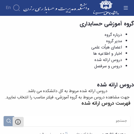
En
گروه آموزشی حسابداری
دروس ارائه شده - دانشکده مدیریت و حسابداری
رزن
دانشکده
درباره گروه
درباره
آموزش
مدیر گروه
آموزش
دانشکده
پژوهش
اعضای هیاُت علمی
پژوهش
تقویم
تاریخچه
فوق
اخبار و اطلاعیه ها
اولویت
برنامه
ریاست
آموزشی
دروس ارائه شده
افراد
های
دروس
دانشکده
اساتید
گروه
دروس و سرفصل
پژوهشی
ارائه
رؤسای
انجمن
اساتید
های
فرم
شده
پیشین
های
آموزشی
دانشکده
های
دوره
آلبوم
علمی
گروه
اساتید
دروس ارائه شده
کارشناسی
پژوهشی
عکس
-
های
بازنشسته
دروس ارائه شده مربوط به کل دانشکده می باشد.
فرم
نشریات
معرفی
دانشجویی
آموزشی
جهت مشاهده دروس مربوط به گروه آموزشی، فیلتر مناسب را انتخاب نمایید.
کارکنان
ها
نشریات
شهر
تشکل
گروه
فهرست دروس ارائه شده
و
دانشجویی
رزن
های
آموزشی
سایر
آئین
اطلاعات
دانشجویی
مدیریت
کتابخانه
نامه
تماس
گروه
کارگاه
ها
سازمان
آموزشی
ها
دانشکده
حسابداری