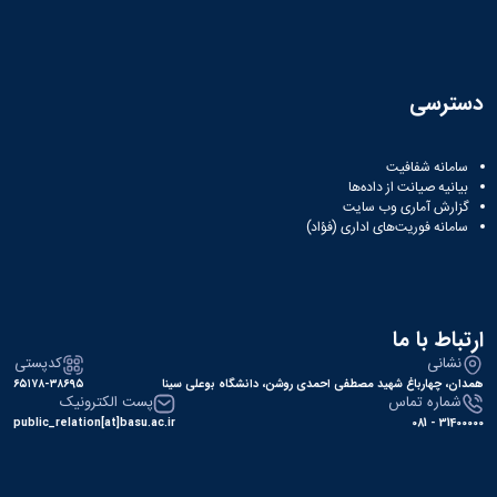
دسترسی
سامانه شفافیت
بیانیه صیانت از داده‌ها
گزارش آماری وب‌ سایت
سامانه فوریت‌های اداری (فؤاد)
ارتباط با ما
نشانی
کدپستی
همدان، چهارباغ شهید مصطفی احمدی روشن، دانشگاه بوعلی سینا
۶۵۱۷۸-۳۸۶۹۵
شماره تماس
پست الکترونیک
public_relation[at]basu.ac.ir
31400000 - 081